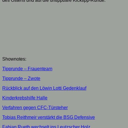
des Ostens und auf die untippbare Kicktipp-Runde.
Shownotes:
Tipprunde – Frauenteam
Tipprunde – Zwote
Rückblick auf den Löwin Lotti Gedenklauf
Kinderkrebshilfe Halle
Verfahren gegen CFC-Türsteher
Tobias Reithmeir verstärkt die BSG Defensive
Fabian Rueth wechselt ins Leutzscher Holz