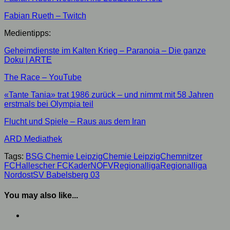
Fabian Rueth – Twitch
Medientipps:
Geheimdienste im Kalten Krieg – Paranoia – Die ganze
Doku | ARTE
The Race – YouTube
«Tante Tania» trat 1986 zurück – und nimmt mit 58 Jahren
erstmals bei Olympia teil
Flucht und Spiele – Raus aus dem Iran
ARD Mediathek
Tags:
BSG Chemie Leipzig
Chemie Leipzig
Chemnitzer
FC
Hallescher FC
Kader
NOFV
Regionalliga
Regionalliga
Nordost
SV Babelsberg 03
You may also like...