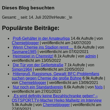
Dieses Blog besuchten
Gesamt:
_
seit: 14. Juli 2020\nHeute:
_
\n
Populärste Beiträge:
Profi-Gehälter in der Amateurliga
14.4k Aufrufe
|
von
Chemieblogger
|
veröffentlicht am 24/07/2020
Wenn Chemie ins Stadion rennt …
8.6k Aufrufe
|
von
Tasmane1985
|
veröffentlicht am 07/02/2021
Heimspiel in Chemnitz!
8.1k Aufrufe
|
von
admin
|
veröffentlicht am 13/05/2022
Die Tür von der Gellertstraße
7.1k Aufrufe
|
von
Simon1964
|
veröffentlicht am 22/05/2022
Hitlergruß, Rassismus, Gewalt: BFC-Problemfans
suchen gegen Chemie die große Bühne
6.9k Aufrufe
|
von
Chemieblogger
|
veröffentlicht am 13/09/2021
Nur noch ein Standardverein
6.6k Aufrufe
|
von
Nxls
|
veröffentlicht am 27/01/2023
„Es wird definitiv keine Bezahlschranke geben“ –
OSTSPORT.TV-Macher Heiko Mallwitz im Interview
5.9k Aufrufe
|
von
Chemieblogger
|
veröffentlicht am
27/03/2021