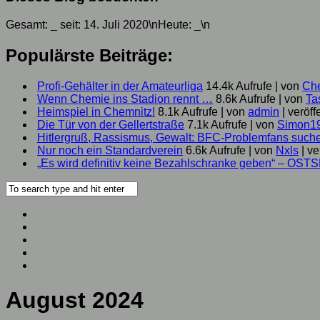
Gesamt:
_
seit: 14. Juli 2020\nHeute:
_
\n
Populärste Beiträge:
Profi-Gehälter in der Amateurliga
14.4k Aufrufe
|
von
Ch
Wenn Chemie ins Stadion rennt …
8.6k Aufrufe
|
von
Ta
Heimspiel in Chemnitz!
8.1k Aufrufe
|
von
admin
|
veröff
Die Tür von der Gellertstraße
7.1k Aufrufe
|
von
Simon1
Hitlergruß, Rassismus, Gewalt: BFC-Problemfans suc
Nur noch ein Standardverein
6.6k Aufrufe
|
von
Nxls
|
ve
„Es wird definitiv keine Bezahlschranke geben“ – OST
August 2024