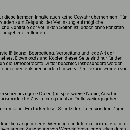
 für diese fremden Inhalte auch keine Gewähr übernehmen. Für
ten wurden zum Zeitpunkt der Verlinkung auf mögliche
che Kontrolle der verlinkten Seiten ist jedoch ohne konkrete
ks umgehend entfernen.
vielfältigung, Bearbeitung, Verbreitung und jede Art der
ellers. Downloads und Kopien dieser Seite sind nur für den
rden die Urheberrechte Dritter beachtet. Insbesondere werden
n wir um einen entsprechenden Hinweis. Bei Bekanntwerden von
personenbezogene Daten (beispielsweise Name, Anschrift
re ausdrückliche Zustimmung nicht an Dritte weitergegeben.
eisen kann. Ein lückenloser Schutz der Daten vor dem Zugriff
drücklich angeforderter Werbung und Informationsmaterialien
der unverlangten Zusendung von Werbeinformationen, etwa durch