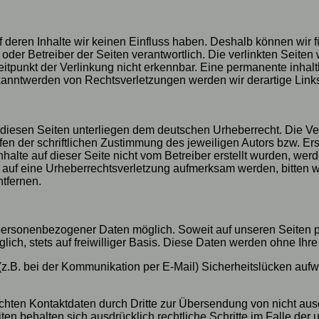
uf deren Inhalte wir keinen Einfluss haben. Deshalb können wir
ter oder Betreiber der Seiten verantwortlich. Die verlinkten Sei
tpunkt der Verlinkung nicht erkennbar. Eine permanente inhaltli
ekanntwerden von Rechtsverletzungen werden wir derartige Lin
f diesen Seiten unterliegen dem deutschen Urheberrecht. Die Ver
 der schriftlichen Zustimmung des jeweiligen Autors bzw. Erst
nhalte auf dieser Seite nicht vom Betreiber erstellt wurden, we
zdem auf eine Urheberrechtsverletzung aufmerksam werden, bitte
tfernen.
personenbezogener Daten möglich. Soweit auf unseren Seiten 
lich, stets auf freiwilliger Basis. Diese Daten werden ohne Ih
 (z.B. bei der Kommunikation per E-Mail) Sicherheitslücken aufw
chten Kontaktdaten durch Dritte zur Übersendung von nicht aus
eiten behalten sich ausdrücklich rechtliche Schritte im Falle 