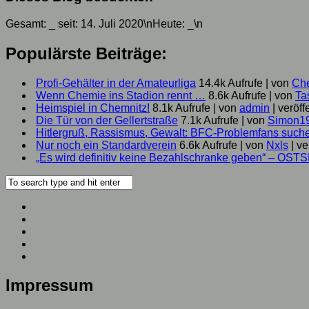
Gesamt:
_
seit: 14. Juli 2020\nHeute:
_
\n
Populärste Beiträge:
Profi-Gehälter in der Amateurliga
14.4k Aufrufe
|
von
Ch
Wenn Chemie ins Stadion rennt …
8.6k Aufrufe
|
von
Ta
Heimspiel in Chemnitz!
8.1k Aufrufe
|
von
admin
|
veröff
Die Tür von der Gellertstraße
7.1k Aufrufe
|
von
Simon1
Hitlergruß, Rassismus, Gewalt: BFC-Problemfans suc
Nur noch ein Standardverein
6.6k Aufrufe
|
von
Nxls
|
ve
„Es wird definitiv keine Bezahlschranke geben“ – OST
Impressum