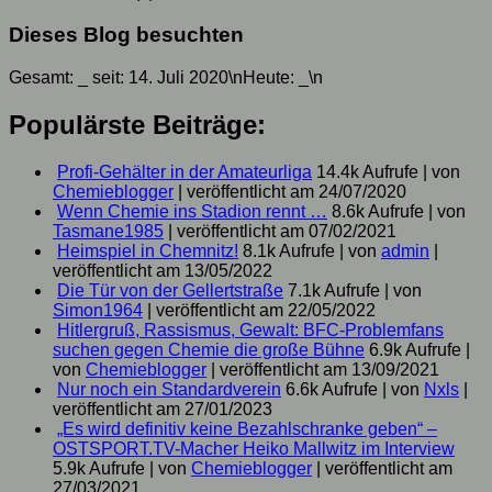
Dieses Blog besuchten
Gesamt:
_
seit: 14. Juli 2020\nHeute:
_
\n
Populärste Beiträge:
Profi-Gehälter in der Amateurliga
14.4k Aufrufe
|
von
Chemieblogger
|
veröffentlicht am 24/07/2020
Wenn Chemie ins Stadion rennt …
8.6k Aufrufe
|
von
Tasmane1985
|
veröffentlicht am 07/02/2021
Heimspiel in Chemnitz!
8.1k Aufrufe
|
von
admin
|
veröffentlicht am 13/05/2022
Die Tür von der Gellertstraße
7.1k Aufrufe
|
von
Simon1964
|
veröffentlicht am 22/05/2022
Hitlergruß, Rassismus, Gewalt: BFC-Problemfans
suchen gegen Chemie die große Bühne
6.9k Aufrufe
|
von
Chemieblogger
|
veröffentlicht am 13/09/2021
Nur noch ein Standardverein
6.6k Aufrufe
|
von
Nxls
|
veröffentlicht am 27/01/2023
„Es wird definitiv keine Bezahlschranke geben“ –
OSTSPORT.TV-Macher Heiko Mallwitz im Interview
5.9k Aufrufe
|
von
Chemieblogger
|
veröffentlicht am
27/03/2021