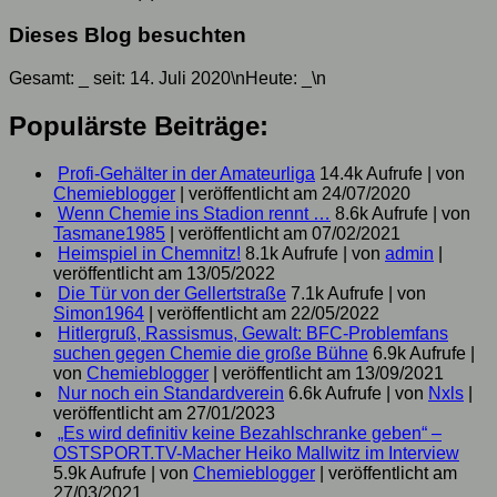
Dieses Blog besuchten
Gesamt:
_
seit: 14. Juli 2020\nHeute:
_
\n
Populärste Beiträge:
Profi-Gehälter in der Amateurliga
14.4k Aufrufe
|
von
Chemieblogger
|
veröffentlicht am 24/07/2020
Wenn Chemie ins Stadion rennt …
8.6k Aufrufe
|
von
Tasmane1985
|
veröffentlicht am 07/02/2021
Heimspiel in Chemnitz!
8.1k Aufrufe
|
von
admin
|
veröffentlicht am 13/05/2022
Die Tür von der Gellertstraße
7.1k Aufrufe
|
von
Simon1964
|
veröffentlicht am 22/05/2022
Hitlergruß, Rassismus, Gewalt: BFC-Problemfans
suchen gegen Chemie die große Bühne
6.9k Aufrufe
|
von
Chemieblogger
|
veröffentlicht am 13/09/2021
Nur noch ein Standardverein
6.6k Aufrufe
|
von
Nxls
|
veröffentlicht am 27/01/2023
„Es wird definitiv keine Bezahlschranke geben“ –
OSTSPORT.TV-Macher Heiko Mallwitz im Interview
5.9k Aufrufe
|
von
Chemieblogger
|
veröffentlicht am
27/03/2021