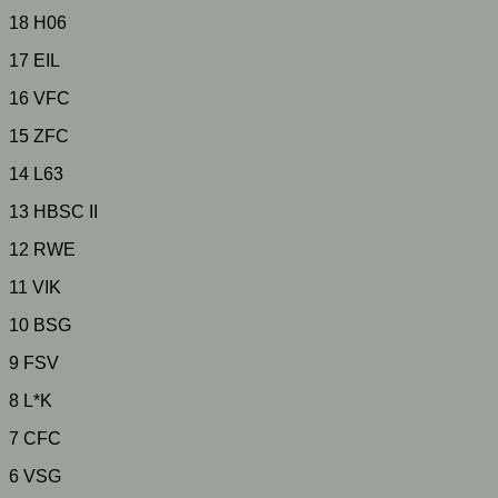
18 H06
17 EIL
16 VFC
15 ZFC
14 L63
13 HBSC II
12 RWE
11 VIK
10 BSG
9 FSV
8 L*K
7 CFC
6 VSG