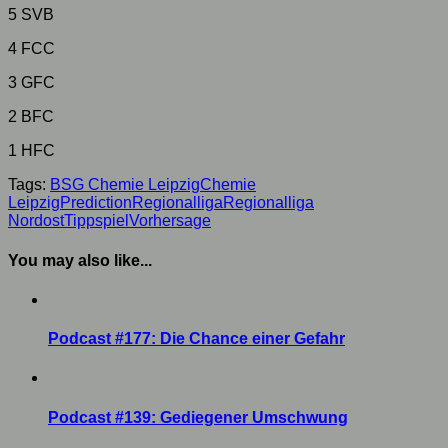
5 SVB
4 FCC
3 GFC
2 BFC
1 HFC
Tags:
BSG Chemie Leipzig
Chemie
Leipzig
Prediction
Regionalliga
Regionalliga
Nordost
Tippspiel
Vorhersage
You may also like...
Podcast #177: Die Chance einer Gefahr
Podcast #139: Gediegener Umschwung