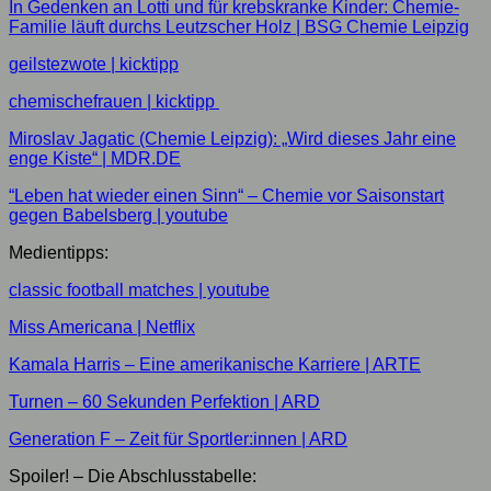
⁠In Gedenken an Lotti und für krebskranke Kinder: Chemie-
Familie läuft durchs Leutzscher Holz | BSG Chemie Leipzig⁠
⁠geilstezwote | kicktipp⁠
⁠chemischefrauen | kicktipp ⁠
⁠Miroslav Jagatic (Chemie Leipzig): „Wird dieses Jahr eine
enge Kiste“ | MDR.DE⁠
⁠“Leben hat wieder einen Sinn“ – Chemie vor Saisonstart
gegen Babelsberg | youtube⁠
Medientipps:
⁠classic football matches | youtube⁠
⁠Miss Americana | Netflix⁠
⁠Kamala Harris – Eine amerikanische Karriere | ARTE⁠
⁠Turnen – 60 Sekunden Perfektion | ARD⁠
⁠Generation F – Zeit für Sportler:innen | ARD⁠
Spoiler! – Die Abschlusstabelle: