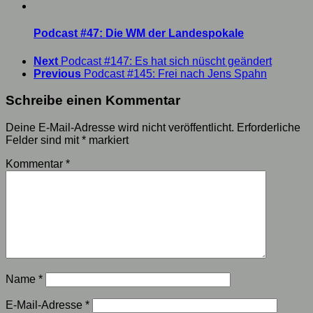
Podcast #47: Die WM der Landespokale
Next
Podcast #147: Es hat sich nüscht geändert
Previous
Podcast #145: Frei nach Jens Spahn
Schreibe einen Kommentar
Deine E-Mail-Adresse wird nicht veröffentlicht.
Erforderliche
Felder sind mit
*
markiert
Kommentar
*
Name
*
E-Mail-Adresse
*