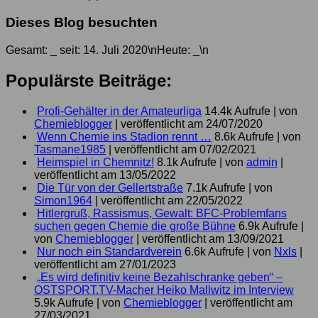
Dieses Blog besuchten
Gesamt:
_
seit: 14. Juli 2020\nHeute:
_
\n
Populärste Beiträge:
Profi-Gehälter in der Amateurliga
14.4k Aufrufe
|
von
Chemieblogger
|
veröffentlicht am 24/07/2020
Wenn Chemie ins Stadion rennt …
8.6k Aufrufe
|
von
Tasmane1985
|
veröffentlicht am 07/02/2021
Heimspiel in Chemnitz!
8.1k Aufrufe
|
von
admin
|
veröffentlicht am 13/05/2022
Die Tür von der Gellertstraße
7.1k Aufrufe
|
von
Simon1964
|
veröffentlicht am 22/05/2022
Hitlergruß, Rassismus, Gewalt: BFC-Problemfans
suchen gegen Chemie die große Bühne
6.9k Aufrufe
|
von
Chemieblogger
|
veröffentlicht am 13/09/2021
Nur noch ein Standardverein
6.6k Aufrufe
|
von
Nxls
|
veröffentlicht am 27/01/2023
„Es wird definitiv keine Bezahlschranke geben“ –
OSTSPORT.TV-Macher Heiko Mallwitz im Interview
5.9k Aufrufe
|
von
Chemieblogger
|
veröffentlicht am
27/03/2021