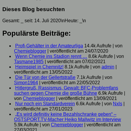
Dieses Blog besuchten
Gesamt:
_
seit: 14. Juli 2020\nHeute:
_
\n
Populärste Beiträge:
Profi-Gehälter in der Amateurliga
14.4k Aufrufe
|
von
Chemieblogger
|
veröffentlicht am 24/07/2020
Wenn Chemie ins Stadion rennt …
8.6k Aufrufe
|
von
Tasmane1985
|
veröffentlicht am 07/02/2021
Heimspiel in Chemnitz!
8.1k Aufrufe
|
von
admin
|
veröffentlicht am 13/05/2022
Die Tür von der Gellertstraße
7.1k Aufrufe
|
von
Simon1964
|
veröffentlicht am 22/05/2022
Hitlergruß, Rassismus, Gewalt: BFC-Problemfans
suchen gegen Chemie die große Bühne
6.9k Aufrufe
|
von
Chemieblogger
|
veröffentlicht am 13/09/2021
Nur noch ein Standardverein
6.6k Aufrufe
|
von
Nxls
|
veröffentlicht am 27/01/2023
„Es wird definitiv keine Bezahlschranke geben“ –
OSTSPORT.TV-Macher Heiko Mallwitz im Interview
5.9k Aufrufe
|
von
Chemieblogger
|
veröffentlicht am
27/03/2021