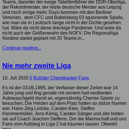
Teams, darunter der ewige Tabellenführer der DDR-Oberliga,
der Rekordmeister, der letzte deutsche Meister aus Leipzig
und noch einige mehr. Dazu kommen mit den Berliner
Vereinen, dem CFC und Babelsberg 03 spannende Spiele,
wie man sie in Leutzsch lange nicht in der Dichte gesehen
hat. Wäre da nicht diese dreckige Pandemie. Und wäre da
nicht auch der Größenwahn des NOFV. Die Regionalliga
Nordost startet geplant mit 20 Teams in...
Continue reading...
Nie mehr zweite Liga
10. Juli 2020
0
Bullster
Chemikanten
Fans
Es ist der 03.06.1995, der Verfasser dieser Zeilen war 14
Jahre jung und fing gerade mit seinem hart verdienten
Autowaschgeld damit an, eigenständig Chemie-Spiele zu
besuchen. Die Helden auf dem Platz hatten so stolze Namen
wie: Hans-Jörg Leitzke, Carsten Klee, Steffen
Hammermüller, Jens König, Carsten Sänger und alle hörten
sie auf Coach Joachim Steffens. Der die Mannschaft und uns
Fans vom Aufstieg in Liga 2 hat träumen lassen. Obwohl