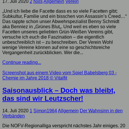
17. Juli 2020
2
Nxls
Allgemein
Verein
„Und ich liebe die Facette dass es so viele Facetten gibt;
Subkultur, Familie und ein bisschen von Assassin’s Creed…“
Das rappte schon unser Abwehrspezialist Benny Schmidt
aka Benniez in „Grünes Blut„. Und weil es eben so viele
Facetten unseres geliebten Grün-Weißen Vereins gibt,
versuche ich euch die Faszination – die eigentlich
unbeschreiblich ist – zu beschreiben. Der Verein Wohl
wenige Vereine können auf eine so geschichtsreiche
Vergangenheit zurückblicken. Wer die...
Continue reading...
Screenshot aus einem Video vom Spiel Babelsberg 03 -
Chemie im Jahre 2018
© Vitalfit
Saisonausblick – Doch was bleibt,
das sind wir Leutzscher!
14. Juli 2020
1
Simon1964
Allgemein
Der Wahnsinn in den
Verbänden
Die NOFV-Regionalliga verspricht nächstes Jahr einiges. 20