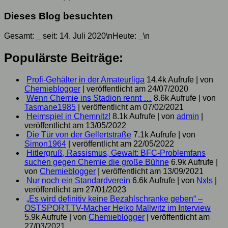
Dieses Blog besuchten
Gesamt:
_
seit: 14. Juli 2020\nHeute:
_
\n
Populärste Beiträge:
Profi-Gehälter in der Amateurliga
14.4k Aufrufe
|
von
Chemieblogger
|
veröffentlicht am 24/07/2020
Wenn Chemie ins Stadion rennt …
8.6k Aufrufe
|
von
Tasmane1985
|
veröffentlicht am 07/02/2021
Heimspiel in Chemnitz!
8.1k Aufrufe
|
von
admin
|
veröffentlicht am 13/05/2022
Die Tür von der Gellertstraße
7.1k Aufrufe
|
von
Simon1964
|
veröffentlicht am 22/05/2022
Hitlergruß, Rassismus, Gewalt: BFC-Problemfans
suchen gegen Chemie die große Bühne
6.9k Aufrufe
|
von
Chemieblogger
|
veröffentlicht am 13/09/2021
Nur noch ein Standardverein
6.6k Aufrufe
|
von
Nxls
|
veröffentlicht am 27/01/2023
„Es wird definitiv keine Bezahlschranke geben“ –
OSTSPORT.TV-Macher Heiko Mallwitz im Interview
5.9k Aufrufe
|
von
Chemieblogger
|
veröffentlicht am
27/03/2021