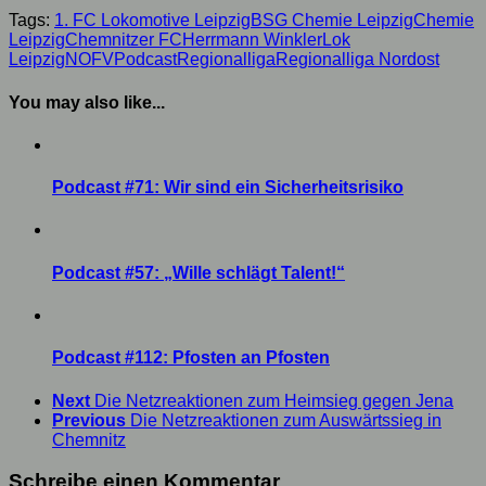
Tags:
1. FC Lokomotive Leipzig
BSG Chemie Leipzig
Chemie
Leipzig
Chemnitzer FC
Herrmann Winkler
Lok
Leipzig
NOFV
Podcast
Regionalliga
Regionalliga Nordost
You may also like...
Podcast #71: Wir sind ein Sicherheitsrisiko
Podcast #57: „Wille schlägt Talent!“
Podcast #112: Pfosten an Pfosten
Next
Die Netzreaktionen zum Heimsieg gegen Jena
Previous
Die Netzreaktionen zum Auswärtssieg in
Chemnitz
Schreibe einen Kommentar