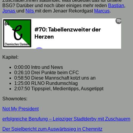
Zuschauer:innen stattfindet. Was bedeutet das für unsere
BSG? Darüber und noch über einiges mehr reden
Bastian
,
Jonas
und
Nils
mit dem Jenaer Rekordgast
Marcus
.
Kapitel:
0:00:00 Intro und News
0:26:10 Drei Punkte beim CFC
0:58:50 Diese Mannschaft kotzt uns an
1:25:00 RLNO Rundumschlag
2:07:50 Tippspiel, Medientipps, Ausgetippt
Shownotes:
Not My President
erfolgreiche Berufung – Leipziger Stadtderby mit Zuschauern
Der Spielbericht zum Auswärtssieg in Chemnitz