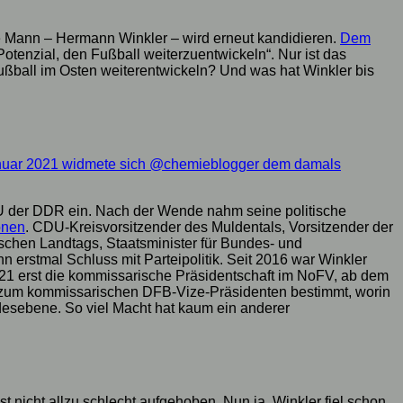
 Mann – Hermann Winkler – wird erneut kandidieren.
Dem
Potenzial, den Fußball weiterzuentwickeln“. Nur ist das
ußball im Osten weiterentwickeln? Und was hat Winkler bis
nuar 2021 widmete sich @chemieblogger dem damals
DU der DDR ein. Nach der Wende nahm seine politische
onen
. CDU-Kreisvorsitzender des Muldentals, Vorsitzender der
schen Landtags, Staatsminister für Bundes- und
erstmal Schluss mit Parteipolitik. Seit 2016 war Winkler
1 erst die kommissarische Präsidentschaft im NoFV, ab dem
ar zum kommissarischen DFB-Vize-Präsidenten bestimmt, worin
desebene. So viel Macht hat kaum ein anderer
 nicht allzu schlecht aufgehoben. Nun ja, Winkler fiel schon