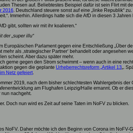
kruden Thesen auf. Beliebtestes Beispiel dafür ist sein Flirt mi
r 2016
. Deutschland steuere sonst auf eine „linke Republik“ zu.
t.“. Immerhin. Allerdings hatte sich die AfD in diesen 3 Jahren
gibt, sollten wir mit ihr koalieren.“
der „super illu“
 im Europäischen Parlament gegen eine Entschließung „Über d
ht mehr als ‚strategischer Partner‘ behandelt oder angesehen 
eilen scheint. Aber dazu später mehr.
auch gerne gegen den Strom schwimmt – wenn auch in eine rech
aktion gegen die geplante
Urheberrechtsreform „Artikel 13
„. Sp
im Netz gefeiert
.
ommer 2019, nach dem bisher schlechtesten Wahlergebnis der CD
enentwicklung am Flughafen Leipzig/Halle ernannt. Ob er dieses
 nun nachgeht.
ger. Doch nun wird es Zeit auf seine Taten im NoFV zu blicken.
des NoFV. Daher möchte ich den Beginn von Corona im NoFV-Geb