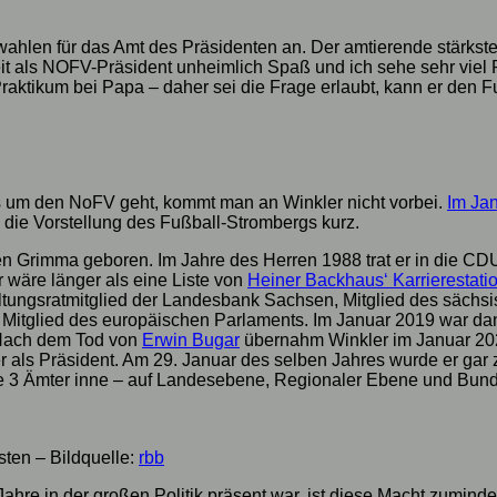
len für das Amt des Präsidenten an. Der amtierende stärkste
beit als NOFV-Präsident unheimlich Spaß und ich sehe sehr viel 
aktikum bei Papa – daher sei die Frage erlaubt, kann er den F
s um den NoFV geht, kommt man an Winkler nicht vorbei.
Im Ja
 die Vorstellung des Fußball-Strombergs kurz.
n Grimma geboren. Im Jahre des Herren 1988 trat er in die C
er wäre länger als eine Liste von
Heiner Backhaus‘ Karrierestati
tungsratmitglied der Landesbank Sachsen, Mitglied des sächsi
itglied des europäischen Parlaments. Im Januar 2019 war dann 
 Nach dem Tod von
Erwin Bugar
übernahm Winkler im Januar 202
er als Präsident. Am 29. Januar des selben Jahres wurde er g
alle 3 Ämter inne – auf Landesebene, Regionaler Ebene und Bun
ten – Bildquelle:
rbb
e in der großen Politik präsent war, ist diese Macht zumindest