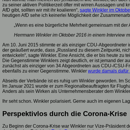
zu seiner aktiven Politikerzeit öfter mit wirren Aussagen und 
AfD gibt, sollten wir mit ihr koalieren“,
sagte Winkler im Oktobe
heutigen AfD sehe ich keinerlei Möglichkeit der Zusammenarbei
„Wenn es eine bürgerliche Mehrheit gemeinsam mit der AfD 
Herrmann Winkler im Oktober 2016 in einem Interview mit 
Am 10. Juni 2015 stimmte er als einziger CDU-Abgeordneter
der geäußert wurde, dass „Russland zu diesem Zeitpunkt, nic
entwickeln“, sagte Winkler. Eine Ansicht, die er bis heute zu t
Die Gegenstimme Winklers zeigt deutlich, er ist jemand der 
zunächst als einziger von 34 Abgeordneten aus CDU-/CSU-Fr
ebenfalls zu einer Gegenstimme. Winkler
wurde damals dafür 
Abseits der Verbände ist es ruhig um Winkler geworden. Im S
Im Januar 2021 wurde er zum Regionalbeauftragten für Flughaf
Anders als sein Wirken als Unternehmensberater dem Winkler
Ihr seht schon. Winkler polarisiert. Gerne auch im eigenen La
Perspektivlos durch die Corona-Krise
Zu Beginn der Corona-Krise war Winkler nur Vize-Präsident 