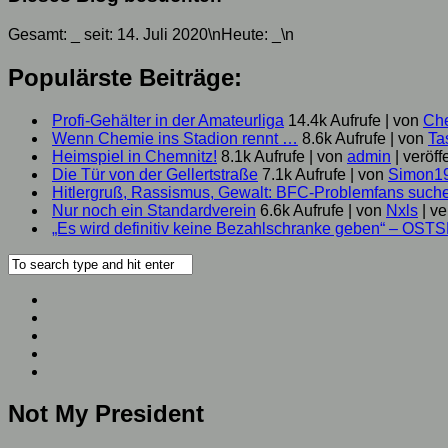
Gesamt:
_
seit: 14. Juli 2020\nHeute:
_
\n
Populärste Beiträge:
Profi-Gehälter in der Amateurliga
14.4k Aufrufe
|
von
Ch
Wenn Chemie ins Stadion rennt …
8.6k Aufrufe
|
von
Ta
Heimspiel in Chemnitz!
8.1k Aufrufe
|
von
admin
|
veröff
Die Tür von der Gellertstraße
7.1k Aufrufe
|
von
Simon1
Hitlergruß, Rassismus, Gewalt: BFC-Problemfans suc
Nur noch ein Standardverein
6.6k Aufrufe
|
von
Nxls
|
ve
„Es wird definitiv keine Bezahlschranke geben“ – OST
Not My President