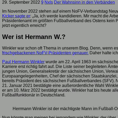
29. September 2022
9
Nxls
Der Wahnsinn in den Verbänden
Im November 2022 stehen auf einem NoFV-Verbandstag Neuwah
Kicker sagte er
: „Ja, ich werde kandidieren. Mir macht die Ar
Präsidentenamt im größten Fußballverband des Ostens kein Pr
jetzt eigentlich erreicht?
Wer ist Hermann W.?
Winkler war schon oft Thema in unserem Blog. Denn, wenn e
frischgebackenen NoFV-Präsidenten genauer.
Daher halte ich
Paul Hermann Winkler
wurde am 22. April 1963 im sächsische
Karriere erst richtig fahrt auf. Die Liste seiner begleiteten Ämt
jungen Union, Generalsekretär der sächsischen Union, Verwal
Europaangelegenheiten, Chef der sächsischen Staatskanzlei, M
bereits Präsident des sächsischen Fußballverbandes (SFV).
21. Januar 2021 bestätigte eine außerordentliche Wahl Winkl
er am 10. März 2022 bestätigt wurde. Winkler hat bis heute 
Fußballfunktionär in Deutschland.
Herrmann Winkler ist der mächtigste Mann im Fußball-Os
Nun könnte man meinen bei jemandem wie Winkler, der über Jahr