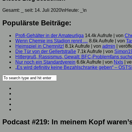
Gesamt:
_
seit: 14. Juli 2020\nHeute:
_
\n
Populärste Beiträge:
Profi-Gehälter in der Amateurliga
14.4k Aufrufe
|
von
Ch
Wenn Chemie ins Stadion rennt …
8.6k Aufrufe
|
von
Ta
Heimspiel in Chemnitz!
8.1k Aufrufe
|
von
admin
|
veröff
Die Tür von der Gellertstraße
7.1k Aufrufe
|
von
Simon1
Hitlergruß, Rassismus, Gewalt: BFC-Problemfans suc
Nur noch ein Standardverein
6.6k Aufrufe
|
von
Nxls
|
ve
„Es wird definitiv keine Bezahlschranke geben“ – OST
Podcast #219: In meinem Kopf waren’s