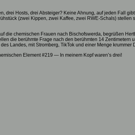
ten, drei Hosts, drei Absteiger? Keine Ahnung, auf jeden Fall g
stück (zwei Kippen, zwei Kaffee, zwei RWE-Schals) stellen s
uf die chemischen Frauen nach Bischofswerda, begrüßen Hertha
ellen die berühmte Frage nach den berühmten 14 Zentimetern un
es Landes, mit Stromberg, TikTok und einer Menge krummer Dinge
Chemischen Element #219 — In meinem Kopf waren’s drei!