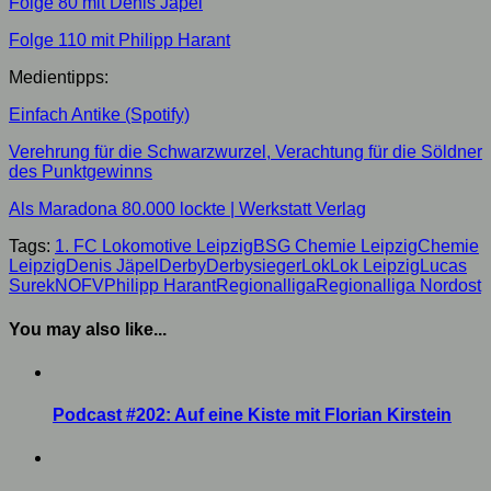
Folge 80 mit Denis Jäpel
Folge 110 mit Philipp Harant
Medientipps:
Einfach Antike (Spotify)
Verehrung für die Schwarzwurzel, Verachtung für die Söldner
des Punktgewinns
Als Maradona 80.000 lockte | Werkstatt Verlag
Tags:
1. FC Lokomotive Leipzig
BSG Chemie Leipzig
Chemie
Leipzig
Denis Jäpel
Derby
Derbysieger
Lok
Lok Leipzig
Lucas
Surek
NOFV
Philipp Harant
Regionalliga
Regionalliga Nordost
You may also like...
Podcast #202: Auf eine Kiste mit Florian Kirstein