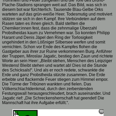
Trommeln und Feuer züngelten und die Tore des Bruno-
Plache-Stadions sprangen weit auf. Das Bild, was sich in
diesem bot war fürchterlich. Tausende Blau-Gelbe Orks
warteten auf das grün-weiße Heer. Todesmutig und motiviert
stützen sie sich in den Kampf. Ihre Verbündeten auf dem
Rasen taten es ihnen gleich. Bald stellten die
Chemiker:innen fest, dass die zehnmalige Überzahl
Probstheidas kaum zu Vernehmen war. So konnten Philipp
Harant und Denis Jäpel den Ring der Torlosigkeit
ungehindert in den Lößniger Silbersee werfen und somit
vernichten. Schon vor Ende des Kampfes flohen die
Gastgeber aus ihrer zur Ruine verkommenen Burg. Anführer
der Truppen, Miroslav Jagatic, bestieg den Zaun und richtete
Worte an sein Heer: „Bleibt stehen, Menschen des Leipziger
Westens! Bleibt stehen und wartet ab! Dies ist die Stunde
des Schicksals!“. Und als er noch redete, schwankte die
Erde und ganz Probstheida stürzte zusammen. Die Erde
erbebte und flackernde Feuer stiegen zum Himmel empor.
Die Türme der Tribünen wankten und fielen. Das
Völkerschlachtdenkmal, durch den zerberstenden
Festungswall herausgeschleudert, brach auseinander. Und
Jagatic rief: „Die Schreckensherrschaft hat geendet! Die
Mannschaft hat ihre Aufgabe erfüllt.“.