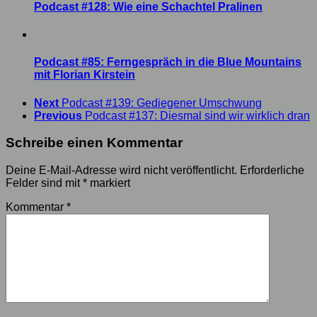
Podcast #128: Wie eine Schachtel Pralinen
Podcast #85: Ferngespräch in die Blue Mountains
mit Florian Kirstein
Next
Podcast #139: Gediegener Umschwung
Previous
Podcast #137: Diesmal sind wir wirklich dran
Schreibe einen Kommentar
Deine E-Mail-Adresse wird nicht veröffentlicht.
Erforderliche
Felder sind mit
*
markiert
Kommentar
*