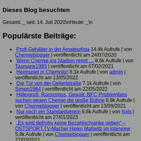
Dieses Blog besuchten
Gesamt:
_
seit: 14. Juli 2020\nHeute:
_
\n
Populärste Beiträge:
Profi-Gehälter in der Amateurliga
14.4k Aufrufe
|
von
Chemieblogger
|
veröffentlicht am 24/07/2020
Wenn Chemie ins Stadion rennt …
8.6k Aufrufe
|
von
Tasmane1985
|
veröffentlicht am 07/02/2021
Heimspiel in Chemnitz!
8.1k Aufrufe
|
von
admin
|
veröffentlicht am 13/05/2022
Die Tür von der Gellertstraße
7.1k Aufrufe
|
von
Simon1964
|
veröffentlicht am 22/05/2022
Hitlergruß, Rassismus, Gewalt: BFC-Problemfans
suchen gegen Chemie die große Bühne
6.9k Aufrufe
|
von
Chemieblogger
|
veröffentlicht am 13/09/2021
Nur noch ein Standardverein
6.6k Aufrufe
|
von
Nxls
|
veröffentlicht am 27/01/2023
„Es wird definitiv keine Bezahlschranke geben“ –
OSTSPORT.TV-Macher Heiko Mallwitz im Interview
5.9k Aufrufe
|
von
Chemieblogger
|
veröffentlicht am
27/03/2021