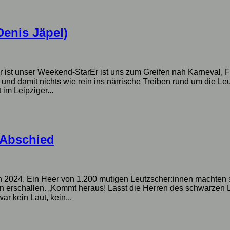
Denis Jäpel)
 er ist unser Weekend-StarEr ist uns zum Greifen nah Karneval,
 und damit nichts wie rein ins närrische Treiben rund um die L
im Leipziger...
 Abschied
n 2024. Ein Heer von 1.200 mutigen Leutzscher:innen machten s
en erschallen. „Kommt heraus! Lasst die Herren des schwarzen 
war kein Laut, kein...