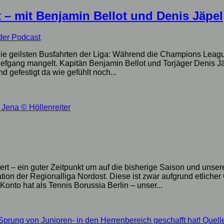
 – mit Benjamin Bellot und Denis Jäpel
der Podcast
e geilsten Busfahrten der Liga: Während die Champions League d
iefgang mangelt. Kapitän Benjamin Bellot und Torjäger Denis Jä
 gefestigt da wie gefühlt noch...
 Jena
© Höllenreiter
rt – ein guter Zeitpunkt um auf die bisherige Saison und unser
ion der Regionalliga Nordost. Diese ist zwar aufgrund etlicher 
nto hat als Tennis Borussia Berlin – unser...
Sprung von Junioren- in den Herrenbereich geschafft hat!
Quell