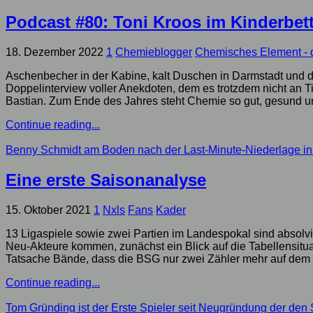
Podcast #80: Toni Kroos im Kinderbett
18. Dezember 2022
1
Chemieblogger
Chemisches Element - 
Aschenbecher in der Kabine, kalt Duschen in Darmstadt und di
Doppelinterview voller Anekdoten, dem es trotzdem nicht an T
Bastian. Zum Ende des Jahres steht Chemie so gut, gesund und
Continue reading...
Benny Schmidt am Boden nach der Last-Minute-Niederlage in
Eine erste Saisonanalyse
15. Oktober 2021
1
Nxls
Fans
Kader
13 Ligaspiele sowie zwei Partien im Landespokal sind absolvie
Neu-Akteure kommen, zunächst ein Blick auf die Tabellensituat
Tatsache Bände, dass die BSG nur zwei Zähler mehr auf dem Ko
Continue reading...
Tom Gründing ist der Erste Spieler seit Neugründung der den 