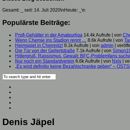
Gesamt:
_
seit: 14. Juli 2020\nHeute:
_
\n
Populärste Beiträge:
Profi-Gehälter in der Amateurliga
14.4k Aufrufe
|
von
Ch
Wenn Chemie ins Stadion rennt …
8.6k Aufrufe
|
von
Ta
Heimspiel in Chemnitz!
8.1k Aufrufe
|
von
admin
|
veröff
Die Tür von der Gellertstraße
7.1k Aufrufe
|
von
Simon1
Hitlergruß, Rassismus, Gewalt: BFC-Problemfans suc
Nur noch ein Standardverein
6.6k Aufrufe
|
von
Nxls
|
ve
„Es wird definitiv keine Bezahlschranke geben“ – OST
Denis Jäpel