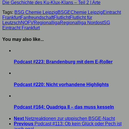
Die Geschichte des Ku-Klux-Klans – Teil 2 | Arte
Tags:
BSG Chemie Leipzig
BSGE
Chemie Leipzig
Eintracht
Frankfurt
Fanfreundschaft
Flutlicht
Flutlicht für
Leutzsch
NOFV
Regionalliga
Regionalliga Nordost
SG
Eintracht Frankfurt
You may also like...
Podcast #223: Brandenburg mit dem E-Roller
Podcast #220: Nicht vorhandene Highlights
Podcast #164: Quadriga II – das muss kesseln
Next
Netzreaktionen zur utopischen BSGE-Nacht
Previous
Podcast #113: Ob kein Glück oder Pech ist
auch egal