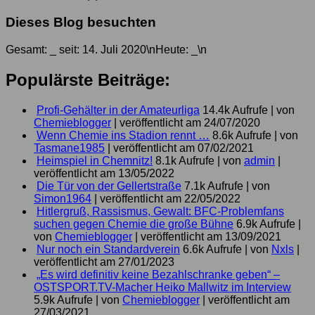
Dieses Blog besuchten
Gesamt:
_
seit: 14. Juli 2020\nHeute:
_
\n
Populärste Beiträge:
Profi-Gehälter in der Amateurliga
14.4k Aufrufe
|
von
Chemieblogger
|
veröffentlicht am 24/07/2020
Wenn Chemie ins Stadion rennt …
8.6k Aufrufe
|
von
Tasmane1985
|
veröffentlicht am 07/02/2021
Heimspiel in Chemnitz!
8.1k Aufrufe
|
von
admin
|
veröffentlicht am 13/05/2022
Die Tür von der Gellertstraße
7.1k Aufrufe
|
von
Simon1964
|
veröffentlicht am 22/05/2022
Hitlergruß, Rassismus, Gewalt: BFC-Problemfans
suchen gegen Chemie die große Bühne
6.9k Aufrufe
|
von
Chemieblogger
|
veröffentlicht am 13/09/2021
Nur noch ein Standardverein
6.6k Aufrufe
|
von
Nxls
|
veröffentlicht am 27/01/2023
„Es wird definitiv keine Bezahlschranke geben“ –
OSTSPORT.TV-Macher Heiko Mallwitz im Interview
5.9k Aufrufe
|
von
Chemieblogger
|
veröffentlicht am
27/03/2021