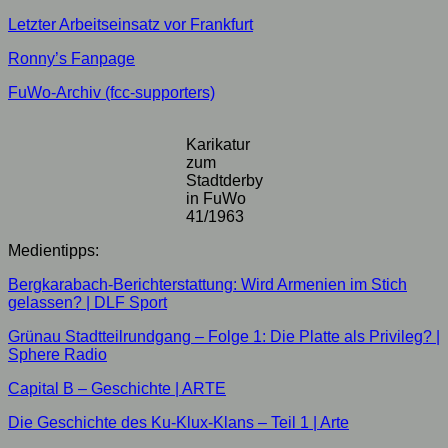
Letzter Arbeitseinsatz vor Frankfurt
Ronny’s Fanpage
FuWo-Archiv (fcc-supporters)
Karikatur
zum
Stadtderby
in FuWo
41/1963
Medientipps:
Bergkarabach-Berichterstattung: Wird Armenien im Stich
gelassen? | DLF Sport
Grünau Stadtteilrundgang – Folge 1: Die Platte als Privileg? |
Sphere Radio
Capital B – Geschichte | ARTE
Die Geschichte des Ku-Klux-Klans – Teil 1 | Arte