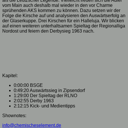
als die Leutzscher Legende. Vielleicht freuen sich die Adler
vom Main auch deshalb mal wieder in den vor Charme
sprühenden AKS kommen zu können. Dazu setzen wir der
Folge die Kirsche auf und analysieren den Auswärtserfolg an
der Glaserkuppe. Drei Kirschen für ein Halleluja. Wir blicken
auf einen weiteren unterhaltsamen Spieltag der Regionalliga
Nordost und feiern den Derbysieg 1963 nach.
Kapitel:
0:00:00 BSGE
0:49:20 Auswärtssieg in Zipsendorf
1:29:00 Der Spieltag der RLNO
2:02:55 Derby 1963
2:12:15 Kick- und Medientipps
Shownotes:
info@chemischeselement.de