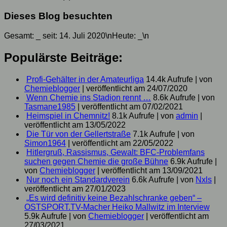
Dieses Blog besuchten
Gesamt:
_
seit: 14. Juli 2020\nHeute:
_
\n
Populärste Beiträge:
Profi-Gehälter in der Amateurliga
14.4k Aufrufe
|
von
Chemieblogger
|
veröffentlicht am 24/07/2020
Wenn Chemie ins Stadion rennt …
8.6k Aufrufe
|
von
Tasmane1985
|
veröffentlicht am 07/02/2021
Heimspiel in Chemnitz!
8.1k Aufrufe
|
von
admin
|
veröffentlicht am 13/05/2022
Die Tür von der Gellertstraße
7.1k Aufrufe
|
von
Simon1964
|
veröffentlicht am 22/05/2022
Hitlergruß, Rassismus, Gewalt: BFC-Problemfans
suchen gegen Chemie die große Bühne
6.9k Aufrufe
|
von
Chemieblogger
|
veröffentlicht am 13/09/2021
Nur noch ein Standardverein
6.6k Aufrufe
|
von
Nxls
|
veröffentlicht am 27/01/2023
„Es wird definitiv keine Bezahlschranke geben“ –
OSTSPORT.TV-Macher Heiko Mallwitz im Interview
5.9k Aufrufe
|
von
Chemieblogger
|
veröffentlicht am
27/03/2021