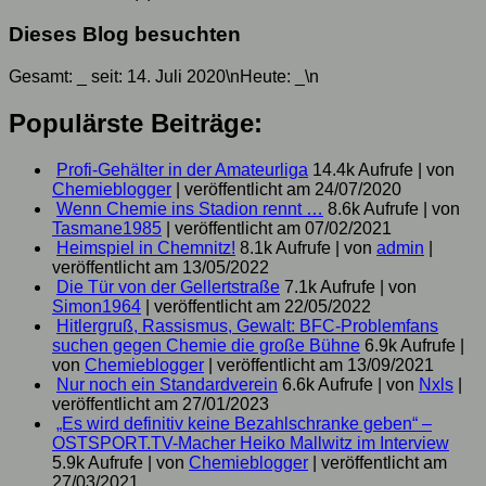
Dieses Blog besuchten
Gesamt:
_
seit: 14. Juli 2020\nHeute:
_
\n
Populärste Beiträge:
Profi-Gehälter in der Amateurliga
14.4k Aufrufe
|
von
Chemieblogger
|
veröffentlicht am 24/07/2020
Wenn Chemie ins Stadion rennt …
8.6k Aufrufe
|
von
Tasmane1985
|
veröffentlicht am 07/02/2021
Heimspiel in Chemnitz!
8.1k Aufrufe
|
von
admin
|
veröffentlicht am 13/05/2022
Die Tür von der Gellertstraße
7.1k Aufrufe
|
von
Simon1964
|
veröffentlicht am 22/05/2022
Hitlergruß, Rassismus, Gewalt: BFC-Problemfans
suchen gegen Chemie die große Bühne
6.9k Aufrufe
|
von
Chemieblogger
|
veröffentlicht am 13/09/2021
Nur noch ein Standardverein
6.6k Aufrufe
|
von
Nxls
|
veröffentlicht am 27/01/2023
„Es wird definitiv keine Bezahlschranke geben“ –
OSTSPORT.TV-Macher Heiko Mallwitz im Interview
5.9k Aufrufe
|
von
Chemieblogger
|
veröffentlicht am
27/03/2021