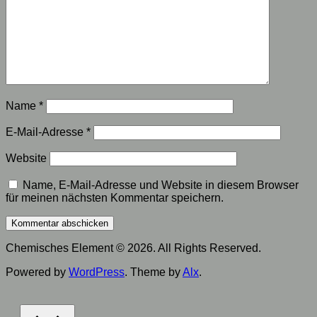
Name
*
E-Mail-Adresse
*
Website
Name, E-Mail-Adresse und Website in diesem Browser
für meinen nächsten Kommentar speichern.
Chemisches Element © 2026. All Rights Reserved.
Powered by
WordPress
. Theme by
Alx
.