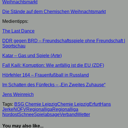
Weihnachtsmarkt
Die Stände auf dem Chemischen Weihnachtsmarkt
Medientipps:
The Last Dance
DDR gegen BRD – Freundschaftsspiele ohne Freundschaft |
Sportschau
Katar – Gas und Spiele (Arte)
Fall Kaili: Korruption: Wie anfällig ist die EU (ZDF)
Hörfehler 164 – Frauenfußball in Russland
Im Schatten des Fünfecks – „Ein Zweites Zuhause“
Jens Weinreich
Tags:
BSG Chemie Leipzig
Chemie Leipzig
Erfurt
Hans
Jerke
NOFV
Regionalliga
Regionalliga
Nordost
Schnee
Spielabsage
Verband
Wetter
You may also like...