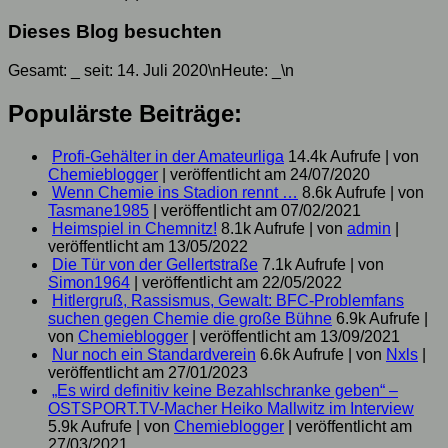
Dieses Blog besuchten
Gesamt:
_
seit: 14. Juli 2020\nHeute:
_
\n
Populärste Beiträge:
Profi-Gehälter in der Amateurliga
14.4k Aufrufe
|
von
Chemieblogger
|
veröffentlicht am 24/07/2020
Wenn Chemie ins Stadion rennt …
8.6k Aufrufe
|
von
Tasmane1985
|
veröffentlicht am 07/02/2021
Heimspiel in Chemnitz!
8.1k Aufrufe
|
von
admin
|
veröffentlicht am 13/05/2022
Die Tür von der Gellertstraße
7.1k Aufrufe
|
von
Simon1964
|
veröffentlicht am 22/05/2022
Hitlergruß, Rassismus, Gewalt: BFC-Problemfans
suchen gegen Chemie die große Bühne
6.9k Aufrufe
|
von
Chemieblogger
|
veröffentlicht am 13/09/2021
Nur noch ein Standardverein
6.6k Aufrufe
|
von
Nxls
|
veröffentlicht am 27/01/2023
„Es wird definitiv keine Bezahlschranke geben“ –
OSTSPORT.TV-Macher Heiko Mallwitz im Interview
5.9k Aufrufe
|
von
Chemieblogger
|
veröffentlicht am
27/03/2021