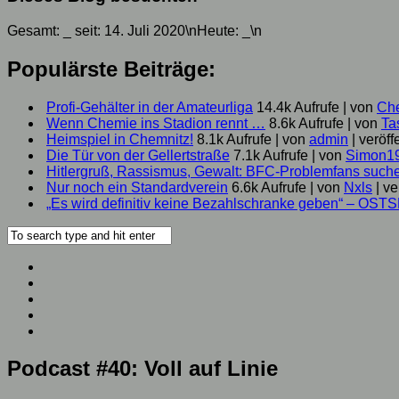
Gesamt:
_
seit: 14. Juli 2020\nHeute:
_
\n
Populärste Beiträge:
Profi-Gehälter in der Amateurliga
14.4k Aufrufe
|
von
Ch
Wenn Chemie ins Stadion rennt …
8.6k Aufrufe
|
von
Ta
Heimspiel in Chemnitz!
8.1k Aufrufe
|
von
admin
|
veröff
Die Tür von der Gellertstraße
7.1k Aufrufe
|
von
Simon1
Hitlergruß, Rassismus, Gewalt: BFC-Problemfans suc
Nur noch ein Standardverein
6.6k Aufrufe
|
von
Nxls
|
ve
„Es wird definitiv keine Bezahlschranke geben“ – OST
Podcast #40: Voll auf Linie