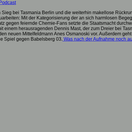
Podcast
den Sieg bei Tasmania Berlin und die weiterhin makellose Rückr
uarbeiten: Mit der Kategorisierung der an sich harmlosen Begegn
z gegen feiernde Chemie-Fans setzte die Staatsmacht durchweg 
it einem herausragenden Dennis Mast, der zum Dreier bei Tasma
 den neuen Mittelfeldmann Anes Osmanoski vor. Außerdem geht 
de Spiel gegen Babelsberg 03.
Was nach der Aufnahme noch au