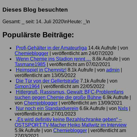
Dieses Blog besuchten
Gesamt:
_
seit: 14. Juli 2020\nHeute:
_
\n
Populärste Beiträge:
Profi-Gehälter in der Amateurliga
14.4k Aufrufe
|
von
Chemieblogger
|
veröffentlicht am 24/07/2020
Wenn Chemie ins Stadion rennt …
8.6k Aufrufe
|
von
Tasmane1985
|
veröffentlicht am 07/02/2021
Heimspiel in Chemnitz!
8.1k Aufrufe
|
von
admin
|
veröffentlicht am 13/05/2022
Die Tür von der Gellertstraße
7.1k Aufrufe
|
von
Simon1964
|
veröffentlicht am 22/05/2022
Hitlergruß, Rassismus, Gewalt: BFC-Problemfans
suchen gegen Chemie die große Bühne
6.9k Aufrufe
|
von
Chemieblogger
|
veröffentlicht am 13/09/2021
Nur noch ein Standardverein
6.6k Aufrufe
|
von
Nxls
|
veröffentlicht am 27/01/2023
„Es wird definitiv keine Bezahlschranke geben“ –
OSTSPORT.TV-Macher Heiko Mallwitz im Interview
5.9k Aufrufe
|
von
Chemieblogger
|
veröffentlicht am
27/03/2021