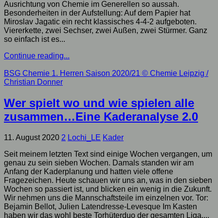
Ausrichtung von Chemie im Generellen so aussah.
Besonderheiten in der Aufstellung: Auf dem Papier hat
Miroslav Jagatic ein recht klassisches 4-4-2 aufgeboten.
Viererkette, zwei Sechser, zwei Außen, zwei Stürmer. Ganz
so einfach ist es...
Continue reading...
BSG Chemie 1. Herren Saison 2020/21
© Chemie Leipzig /
Christian Donner
Wer spielt wo und wie spielen alle
zusammen…Eine Kaderanalyse 2.0
11. August 2020
2
Lochi_LE
Kader
Seit meinem letzten Text sind einige Wochen vergangen, um
genau zu sein sieben Wochen. Damals standen wir am
Anfang der Kaderplanung und hatten viele offene
Fragezeichen. Heute schauen wir uns an, was in den sieben
Wochen so passiert ist, und blicken ein wenig in die Zukunft.
Wir nehmen uns die Mannschaftsteile im einzelnen vor. Tor:
Bejamin Bellot, Julien Latendresse-Levesque Im Kasten
haben wir das wohl beste Torhüterduo der gesamten Liga....