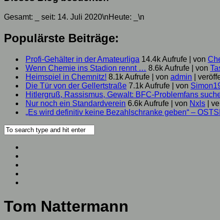
Gesamt:
_
seit: 14. Juli 2020\nHeute:
_
\n
Populärste Beiträge:
Profi-Gehälter in der Amateurliga
14.4k Aufrufe
|
von
Ch
Wenn Chemie ins Stadion rennt …
8.6k Aufrufe
|
von
Ta
Heimspiel in Chemnitz!
8.1k Aufrufe
|
von
admin
|
veröff
Die Tür von der Gellertstraße
7.1k Aufrufe
|
von
Simon1
Hitlergruß, Rassismus, Gewalt: BFC-Problemfans suc
Nur noch ein Standardverein
6.6k Aufrufe
|
von
Nxls
|
ve
„Es wird definitiv keine Bezahlschranke geben“ – OST
Tom Nattermann