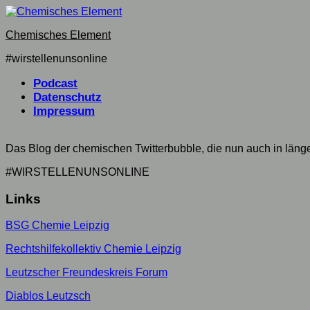
Skip
to
Chemisches Element
content
#wirstellenunsonline
Current
Podcast
Page:
Datenschutz
Impressum
Das Blog der chemischen Twitterbubble, die nun auch in län
#WIRSTELLENUNSONLINE
Links
BSG Chemie Leipzig
Rechtshilfekollektiv Chemie Leipzig
Leutzscher Freundeskreis Forum
Diablos Leutzsch