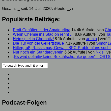
Gesamt:
_
seit: 14. Juli 2020\nHeute:
_
\n
Populärste Beiträge:
Profi-Gehälter in der Amateurliga
14.4k Aufrufe
|
von
Ch
Wenn Chemie ins Stadion rennt …
8.6k Aufrufe
|
von
Ta
Heimspiel in Chemnitz!
8.1k Aufrufe
|
von
admin
|
veröff
Die Tür von der Gellertstraße
7.1k Aufrufe
|
von
Simon1
Hitlergruß, Rassismus, Gewalt: BFC-Problemfans suc
Nur noch ein Standardverein
6.6k Aufrufe
|
von
Nxls
|
ve
„Es wird definitiv keine Bezahlschranke geben“ – OST
Podcast-Folgen