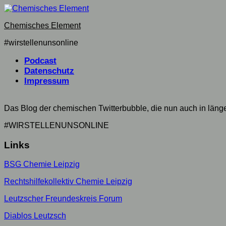
Skip
to
Chemisches Element
content
#wirstellenunsonline
Current
Podcast
Page:
Datenschutz
Impressum
Das Blog der chemischen Twitterbubble, die nun auch in län
#WIRSTELLENUNSONLINE
Links
BSG Chemie Leipzig
Rechtshilfekollektiv Chemie Leipzig
Leutzscher Freundeskreis Forum
Diablos Leutzsch