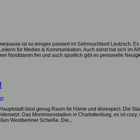
rpause ist so einiges passiert im Sehnsuchtsort Leutzsch. Es 
Leiterin für Medien & Kommunikation. Auch sonst hat sich im Al
ren Norddamm frei und auch sportlich gibt es personelle Neuigke
!
st
e Hauptstadt lässt genug Raum für Häme und disrespect. Die Stad
h widersetzt. Das Mommsenstadion in Charlottenburg, es ist cozy
ißen Westberliner Scheiße. Die...