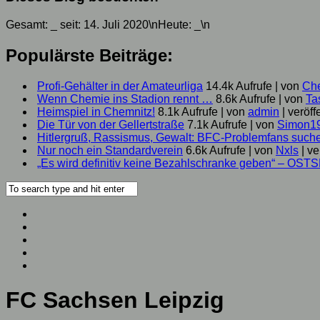
Gesamt:
_
seit: 14. Juli 2020\nHeute:
_
\n
Populärste Beiträge:
Profi-Gehälter in der Amateurliga
14.4k Aufrufe
|
von
Ch
Wenn Chemie ins Stadion rennt …
8.6k Aufrufe
|
von
Ta
Heimspiel in Chemnitz!
8.1k Aufrufe
|
von
admin
|
veröff
Die Tür von der Gellertstraße
7.1k Aufrufe
|
von
Simon1
Hitlergruß, Rassismus, Gewalt: BFC-Problemfans suc
Nur noch ein Standardverein
6.6k Aufrufe
|
von
Nxls
|
ve
„Es wird definitiv keine Bezahlschranke geben“ – OST
FC Sachsen Leipzig