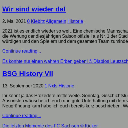
Wir sind wieder da!
2. Mai 2021
0
Kiebitz
Allgemein
Historie
2021 ist es endlich wieder so weit. Eine chemische Mannschaf
die Wertung der diesjährigen Saison offiziell als Nr. 1 der Sta
würdigen und den Spielern und dem gesamten Team zumindest m
Continue reading...
Es konnte nur einen wahren Erben geben!
© Diablos Leutzsc
BSG History VII
13. September 2020
1
Nxls
Historie
Ihr kennt ja das Prozedere mittlerweile. Sonntag, Geschichtstu
Ansonsten wünsche ich euch nun gute Unterhaltung mit dem vo
Neugründung kam habe ich euch bereits kurz beschrieben. Was 
Continue reading...
Die letzten Momente des FC Sachsen
© Kicker