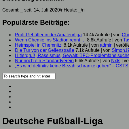
Gesamt:
_
seit: 14. Juli 2020\nHeute:
_
\n
Populärste Beiträge:
Profi-Gehälter in der Amateurliga
14.4k Aufrufe
|
von
Ch
Wenn Chemie ins Stadion rennt …
8.6k Aufrufe
|
von
Ta
Heimspiel in Chemnitz!
8.1k Aufrufe
|
von
admin
|
veröff
Die Tür von der Gellertstraße
7.1k Aufrufe
|
von
Simon1
Hitlergruß, Rassismus, Gewalt: BFC-Problemfans suc
Nur noch ein Standardverein
6.6k Aufrufe
|
von
Nxls
|
ve
„Es wird definitiv keine Bezahlschranke geben“ – OST
Deutsche Fußball-Liga