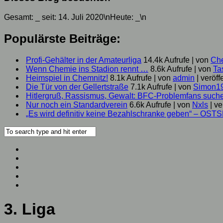
Gesamt:
_
seit: 14. Juli 2020\nHeute:
_
\n
Populärste Beiträge:
Profi-Gehälter in der Amateurliga
14.4k Aufrufe
|
von
Ch
Wenn Chemie ins Stadion rennt …
8.6k Aufrufe
|
von
Ta
Heimspiel in Chemnitz!
8.1k Aufrufe
|
von
admin
|
veröff
Die Tür von der Gellertstraße
7.1k Aufrufe
|
von
Simon1
Hitlergruß, Rassismus, Gewalt: BFC-Problemfans suc
Nur noch ein Standardverein
6.6k Aufrufe
|
von
Nxls
|
ve
„Es wird definitiv keine Bezahlschranke geben“ – OST
3. Liga