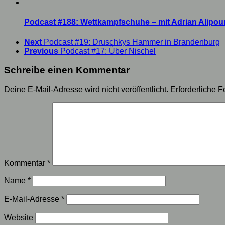
Podcast #188: Wettkampfschuhe – mit Adrian Alipou
Next
Podcast #19: Druschkys Hammer in Brandenburg
Previous
Podcast #17: Über Nischel
Schreibe einen Kommentar
Deine E-Mail-Adresse wird nicht veröffentlicht.
Erforderliche F
Kommentar
*
Name
*
E-Mail-Adresse
*
Website