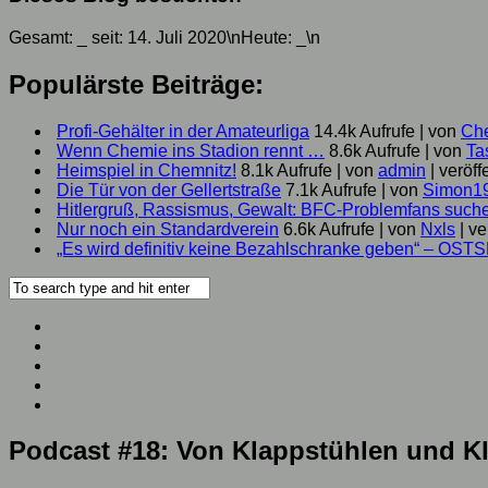
Gesamt:
_
seit: 14. Juli 2020\nHeute:
_
\n
Populärste Beiträge:
Profi-Gehälter in der Amateurliga
14.4k Aufrufe
|
von
Ch
Wenn Chemie ins Stadion rennt …
8.6k Aufrufe
|
von
Ta
Heimspiel in Chemnitz!
8.1k Aufrufe
|
von
admin
|
veröff
Die Tür von der Gellertstraße
7.1k Aufrufe
|
von
Simon1
Hitlergruß, Rassismus, Gewalt: BFC-Problemfans suc
Nur noch ein Standardverein
6.6k Aufrufe
|
von
Nxls
|
ve
„Es wird definitiv keine Bezahlschranke geben“ – OST
Podcast #18: Von Klappstühlen und K