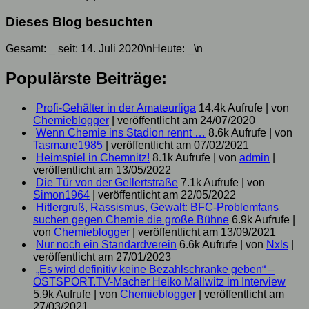
Dieses Blog besuchten
Gesamt:
_
seit: 14. Juli 2020\nHeute:
_
\n
Populärste Beiträge:
Profi-Gehälter in der Amateurliga
14.4k Aufrufe
|
von
Chemieblogger
|
veröffentlicht am 24/07/2020
Wenn Chemie ins Stadion rennt …
8.6k Aufrufe
|
von
Tasmane1985
|
veröffentlicht am 07/02/2021
Heimspiel in Chemnitz!
8.1k Aufrufe
|
von
admin
|
veröffentlicht am 13/05/2022
Die Tür von der Gellertstraße
7.1k Aufrufe
|
von
Simon1964
|
veröffentlicht am 22/05/2022
Hitlergruß, Rassismus, Gewalt: BFC-Problemfans
suchen gegen Chemie die große Bühne
6.9k Aufrufe
|
von
Chemieblogger
|
veröffentlicht am 13/09/2021
Nur noch ein Standardverein
6.6k Aufrufe
|
von
Nxls
|
veröffentlicht am 27/01/2023
„Es wird definitiv keine Bezahlschranke geben“ –
OSTSPORT.TV-Macher Heiko Mallwitz im Interview
5.9k Aufrufe
|
von
Chemieblogger
|
veröffentlicht am
27/03/2021