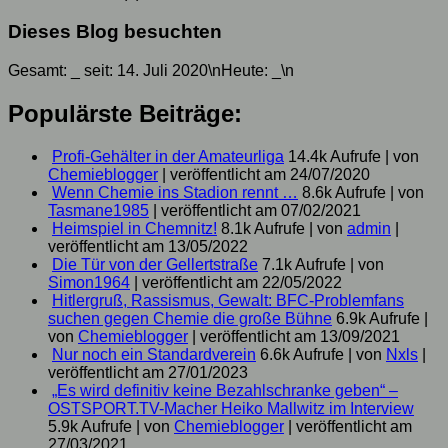
Dieses Blog besuchten
Gesamt:
_
seit: 14. Juli 2020\nHeute:
_
\n
Populärste Beiträge:
Profi-Gehälter in der Amateurliga
14.4k Aufrufe
|
von
Chemieblogger
|
veröffentlicht am 24/07/2020
Wenn Chemie ins Stadion rennt …
8.6k Aufrufe
|
von
Tasmane1985
|
veröffentlicht am 07/02/2021
Heimspiel in Chemnitz!
8.1k Aufrufe
|
von
admin
|
veröffentlicht am 13/05/2022
Die Tür von der Gellertstraße
7.1k Aufrufe
|
von
Simon1964
|
veröffentlicht am 22/05/2022
Hitlergruß, Rassismus, Gewalt: BFC-Problemfans
suchen gegen Chemie die große Bühne
6.9k Aufrufe
|
von
Chemieblogger
|
veröffentlicht am 13/09/2021
Nur noch ein Standardverein
6.6k Aufrufe
|
von
Nxls
|
veröffentlicht am 27/01/2023
„Es wird definitiv keine Bezahlschranke geben“ –
OSTSPORT.TV-Macher Heiko Mallwitz im Interview
5.9k Aufrufe
|
von
Chemieblogger
|
veröffentlicht am
27/03/2021