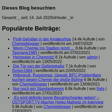
Dieses Blog besuchten
Gesamt:
_
seit: 14. Juli 2020\nHeute:
_
\n
Populärste Beiträge:
Profi-Gehälter in der Amateurliga
14.4k Aufrufe
|
von
Chemieblogger
|
veröffentlicht am 24/07/2020
Wenn Chemie ins Stadion rennt …
8.6k Aufrufe
|
von
Tasmane1985
|
veröffentlicht am 07/02/2021
Heimspiel in Chemnitz!
8.1k Aufrufe
|
von
admin
|
veröffentlicht am 13/05/2022
Die Tür von der Gellertstraße
7.1k Aufrufe
|
von
Simon1964
|
veröffentlicht am 22/05/2022
Hitlergruß, Rassismus, Gewalt: BFC-Problemfans
suchen gegen Chemie die große Bühne
6.9k Aufrufe
|
von
Chemieblogger
|
veröffentlicht am 13/09/2021
Nur noch ein Standardverein
6.6k Aufrufe
|
von
Nxls
|
veröffentlicht am 27/01/2023
„Es wird definitiv keine Bezahlschranke geben“ –
OSTSPORT.TV-Macher Heiko Mallwitz im Interview
5.9k Aufrufe
|
von
Chemieblogger
|
veröffentlicht am
27/03/2021