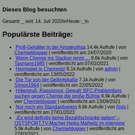
Dieses Blog besuchten
Gesamt:
_
seit: 14. Juli 2020\nHeute:
_
\n
Populärste Beiträge:
Profi-Gehälter in der Amateurliga
14.4k Aufrufe
|
von
Chemieblogger
|
veröffentlicht am 24/07/2020
Wenn Chemie ins Stadion rennt …
8.6k Aufrufe
|
von
Tasmane1985
|
veröffentlicht am 07/02/2021
Heimspiel in Chemnitz!
8.1k Aufrufe
|
von
admin
|
veröffentlicht am 13/05/2022
Die Tür von der Gellertstraße
7.1k Aufrufe
|
von
Simon1964
|
veröffentlicht am 22/05/2022
Hitlergruß, Rassismus, Gewalt: BFC-Problemfans
suchen gegen Chemie die große Bühne
6.9k Aufrufe
|
von
Chemieblogger
|
veröffentlicht am 13/09/2021
Nur noch ein Standardverein
6.6k Aufrufe
|
von
Nxls
|
veröffentlicht am 27/01/2023
„Es wird definitiv keine Bezahlschranke geben“ –
OSTSPORT.TV-Macher Heiko Mallwitz im Interview
5.9k Aufrufe
|
von
Chemieblogger
|
veröffentlicht am
27/03/2021