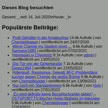
Dieses Blog besuchten
Gesamt:
_
seit: 14. Juli 2020\nHeute:
_
\n
Populärste Beiträge:
Profi-Gehälter in der Amateurliga
14.4k Aufrufe
|
von
Chemieblogger
|
veröffentlicht am 24/07/2020
Wenn Chemie ins Stadion rennt …
8.6k Aufrufe
|
von
Tasmane1985
|
veröffentlicht am 07/02/2021
Heimspiel in Chemnitz!
8.1k Aufrufe
|
von
admin
|
veröffentlicht am 13/05/2022
Die Tür von der Gellertstraße
7.1k Aufrufe
|
von
Simon1964
|
veröffentlicht am 22/05/2022
Hitlergruß, Rassismus, Gewalt: BFC-Problemfans
suchen gegen Chemie die große Bühne
6.9k Aufrufe
|
von
Chemieblogger
|
veröffentlicht am 13/09/2021
Nur noch ein Standardverein
6.6k Aufrufe
|
von
Nxls
|
veröffentlicht am 27/01/2023
„Es wird definitiv keine Bezahlschranke geben“ –
OSTSPORT.TV-Macher Heiko Mallwitz im Interview
5.9k Aufrufe
|
von
Chemieblogger
|
veröffentlicht am
27/03/2021