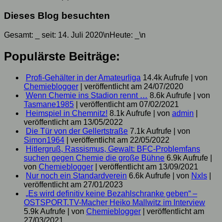
Dieses Blog besuchten
Gesamt:
_
seit: 14. Juli 2020\nHeute:
_
\n
Populärste Beiträge:
Profi-Gehälter in der Amateurliga
14.4k Aufrufe
|
von
Chemieblogger
|
veröffentlicht am 24/07/2020
Wenn Chemie ins Stadion rennt …
8.6k Aufrufe
|
von
Tasmane1985
|
veröffentlicht am 07/02/2021
Heimspiel in Chemnitz!
8.1k Aufrufe
|
von
admin
|
veröffentlicht am 13/05/2022
Die Tür von der Gellertstraße
7.1k Aufrufe
|
von
Simon1964
|
veröffentlicht am 22/05/2022
Hitlergruß, Rassismus, Gewalt: BFC-Problemfans
suchen gegen Chemie die große Bühne
6.9k Aufrufe
|
von
Chemieblogger
|
veröffentlicht am 13/09/2021
Nur noch ein Standardverein
6.6k Aufrufe
|
von
Nxls
|
veröffentlicht am 27/01/2023
„Es wird definitiv keine Bezahlschranke geben“ –
OSTSPORT.TV-Macher Heiko Mallwitz im Interview
5.9k Aufrufe
|
von
Chemieblogger
|
veröffentlicht am
27/03/2021