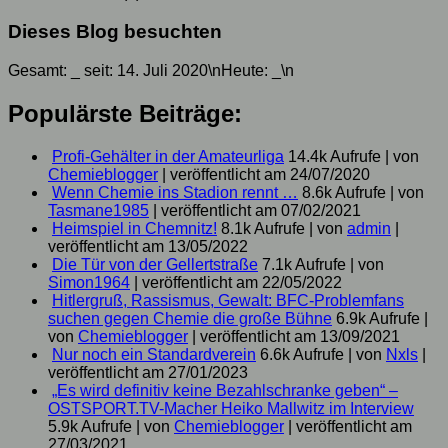
Dieses Blog besuchten
Gesamt:
_
seit: 14. Juli 2020\nHeute:
_
\n
Populärste Beiträge:
Profi-Gehälter in der Amateurliga
14.4k Aufrufe
|
von
Chemieblogger
|
veröffentlicht am 24/07/2020
Wenn Chemie ins Stadion rennt …
8.6k Aufrufe
|
von
Tasmane1985
|
veröffentlicht am 07/02/2021
Heimspiel in Chemnitz!
8.1k Aufrufe
|
von
admin
|
veröffentlicht am 13/05/2022
Die Tür von der Gellertstraße
7.1k Aufrufe
|
von
Simon1964
|
veröffentlicht am 22/05/2022
Hitlergruß, Rassismus, Gewalt: BFC-Problemfans
suchen gegen Chemie die große Bühne
6.9k Aufrufe
|
von
Chemieblogger
|
veröffentlicht am 13/09/2021
Nur noch ein Standardverein
6.6k Aufrufe
|
von
Nxls
|
veröffentlicht am 27/01/2023
„Es wird definitiv keine Bezahlschranke geben“ –
OSTSPORT.TV-Macher Heiko Mallwitz im Interview
5.9k Aufrufe
|
von
Chemieblogger
|
veröffentlicht am
27/03/2021