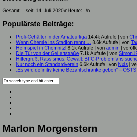
Gesamt:
_
seit: 14. Juli 2020\nHeute:
_
\n
Populärste Beiträge:
Profi-Gehälter in der Amateurliga
14.4k Aufrufe
|
von
Ch
Wenn Chemie ins Stadion rennt …
8.6k Aufrufe
|
von
Ta
Heimspiel in Chemnitz!
8.1k Aufrufe
|
von
admin
|
veröff
Die Tür von der Gellertstraße
7.1k Aufrufe
|
von
Simon1
Hitlergruß, Rassismus, Gewalt: BFC-Problemfans suc
Nur noch ein Standardverein
6.6k Aufrufe
|
von
Nxls
|
ve
„Es wird definitiv keine Bezahlschranke geben“ – OST
Marlon Morgenstern