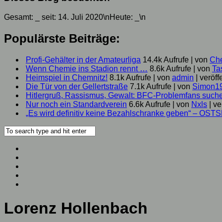
Gesamt:
_
seit: 14. Juli 2020\nHeute:
_
\n
Populärste Beiträge:
Profi-Gehälter in der Amateurliga
14.4k Aufrufe
|
von
Ch
Wenn Chemie ins Stadion rennt …
8.6k Aufrufe
|
von
Ta
Heimspiel in Chemnitz!
8.1k Aufrufe
|
von
admin
|
veröff
Die Tür von der Gellertstraße
7.1k Aufrufe
|
von
Simon1
Hitlergruß, Rassismus, Gewalt: BFC-Problemfans suc
Nur noch ein Standardverein
6.6k Aufrufe
|
von
Nxls
|
ve
„Es wird definitiv keine Bezahlschranke geben“ – OST
Lorenz Hollenbach