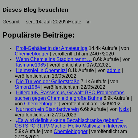
Dieses Blog besuchten
Gesamt:
_
seit: 14. Juli 2020\nHeute:
_
\n
Populärste Beiträge:
Profi-Gehälter in der Amateurliga
14.4k Aufrufe
|
von
Chemieblogger
|
veröffentlicht am 24/07/2020
Wenn Chemie ins Stadion rennt …
8.6k Aufrufe
|
von
Tasmane1985
|
veröffentlicht am 07/02/2021
Heimspiel in Chemnitz!
8.1k Aufrufe
|
von
admin
|
veröffentlicht am 13/05/2022
Die Tür von der Gellertstraße
7.1k Aufrufe
|
von
Simon1964
|
veröffentlicht am 22/05/2022
Hitlergruß, Rassismus, Gewalt: BFC-Problemfans
suchen gegen Chemie die große Bühne
6.9k Aufrufe
|
von
Chemieblogger
|
veröffentlicht am 13/09/2021
Nur noch ein Standardverein
6.6k Aufrufe
|
von
Nxls
|
veröffentlicht am 27/01/2023
„Es wird definitiv keine Bezahlschranke geben“ –
OSTSPORT.TV-Macher Heiko Mallwitz im Interview
5.9k Aufrufe
|
von
Chemieblogger
|
veröffentlicht am
27/03/2021