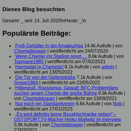
Dieses Blog besuchten
Gesamt:
_
seit: 14. Juli 2020\nHeute:
_
\n
Populärste Beiträge:
Profi-Gehälter in der Amateurliga
14.4k Aufrufe
|
von
Chemieblogger
|
veröffentlicht am 24/07/2020
Wenn Chemie ins Stadion rennt …
8.6k Aufrufe
|
von
Tasmane1985
|
veröffentlicht am 07/02/2021
Heimspiel in Chemnitz!
8.1k Aufrufe
|
von
admin
|
veröffentlicht am 13/05/2022
Die Tür von der Gellertstraße
7.1k Aufrufe
|
von
Simon1964
|
veröffentlicht am 22/05/2022
Hitlergruß, Rassismus, Gewalt: BFC-Problemfans
suchen gegen Chemie die große Bühne
6.9k Aufrufe
|
von
Chemieblogger
|
veröffentlicht am 13/09/2021
Nur noch ein Standardverein
6.6k Aufrufe
|
von
Nxls
|
veröffentlicht am 27/01/2023
„Es wird definitiv keine Bezahlschranke geben“ –
OSTSPORT.TV-Macher Heiko Mallwitz im Interview
5.9k Aufrufe
|
von
Chemieblogger
|
veröffentlicht am
27/03/2021