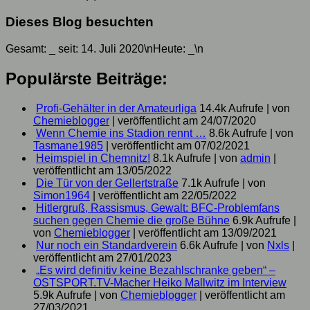
Dieses Blog besuchten
Gesamt:
_
seit: 14. Juli 2020\nHeute:
_
\n
Populärste Beiträge:
Profi-Gehälter in der Amateurliga
14.4k Aufrufe
|
von
Chemieblogger
|
veröffentlicht am 24/07/2020
Wenn Chemie ins Stadion rennt …
8.6k Aufrufe
|
von
Tasmane1985
|
veröffentlicht am 07/02/2021
Heimspiel in Chemnitz!
8.1k Aufrufe
|
von
admin
|
veröffentlicht am 13/05/2022
Die Tür von der Gellertstraße
7.1k Aufrufe
|
von
Simon1964
|
veröffentlicht am 22/05/2022
Hitlergruß, Rassismus, Gewalt: BFC-Problemfans
suchen gegen Chemie die große Bühne
6.9k Aufrufe
|
von
Chemieblogger
|
veröffentlicht am 13/09/2021
Nur noch ein Standardverein
6.6k Aufrufe
|
von
Nxls
|
veröffentlicht am 27/01/2023
„Es wird definitiv keine Bezahlschranke geben“ –
OSTSPORT.TV-Macher Heiko Mallwitz im Interview
5.9k Aufrufe
|
von
Chemieblogger
|
veröffentlicht am
27/03/2021