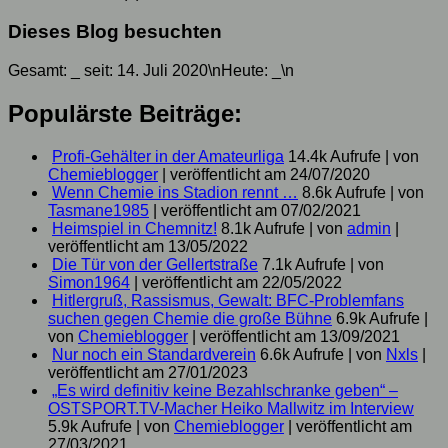
Dieses Blog besuchten
Gesamt:
_
seit: 14. Juli 2020\nHeute:
_
\n
Populärste Beiträge:
Profi-Gehälter in der Amateurliga
14.4k Aufrufe
|
von
Chemieblogger
|
veröffentlicht am 24/07/2020
Wenn Chemie ins Stadion rennt …
8.6k Aufrufe
|
von
Tasmane1985
|
veröffentlicht am 07/02/2021
Heimspiel in Chemnitz!
8.1k Aufrufe
|
von
admin
|
veröffentlicht am 13/05/2022
Die Tür von der Gellertstraße
7.1k Aufrufe
|
von
Simon1964
|
veröffentlicht am 22/05/2022
Hitlergruß, Rassismus, Gewalt: BFC-Problemfans
suchen gegen Chemie die große Bühne
6.9k Aufrufe
|
von
Chemieblogger
|
veröffentlicht am 13/09/2021
Nur noch ein Standardverein
6.6k Aufrufe
|
von
Nxls
|
veröffentlicht am 27/01/2023
„Es wird definitiv keine Bezahlschranke geben“ –
OSTSPORT.TV-Macher Heiko Mallwitz im Interview
5.9k Aufrufe
|
von
Chemieblogger
|
veröffentlicht am
27/03/2021