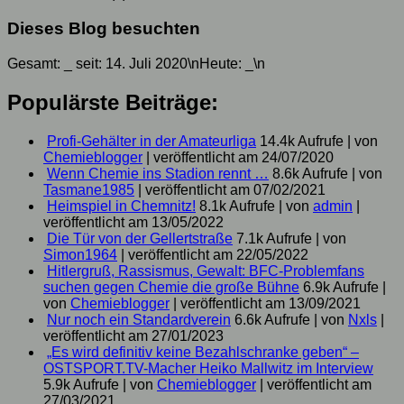
Dieses Blog besuchten
Gesamt:
_
seit: 14. Juli 2020\nHeute:
_
\n
Populärste Beiträge:
Profi-Gehälter in der Amateurliga
14.4k Aufrufe
|
von
Chemieblogger
|
veröffentlicht am 24/07/2020
Wenn Chemie ins Stadion rennt …
8.6k Aufrufe
|
von
Tasmane1985
|
veröffentlicht am 07/02/2021
Heimspiel in Chemnitz!
8.1k Aufrufe
|
von
admin
|
veröffentlicht am 13/05/2022
Die Tür von der Gellertstraße
7.1k Aufrufe
|
von
Simon1964
|
veröffentlicht am 22/05/2022
Hitlergruß, Rassismus, Gewalt: BFC-Problemfans
suchen gegen Chemie die große Bühne
6.9k Aufrufe
|
von
Chemieblogger
|
veröffentlicht am 13/09/2021
Nur noch ein Standardverein
6.6k Aufrufe
|
von
Nxls
|
veröffentlicht am 27/01/2023
„Es wird definitiv keine Bezahlschranke geben“ –
OSTSPORT.TV-Macher Heiko Mallwitz im Interview
5.9k Aufrufe
|
von
Chemieblogger
|
veröffentlicht am
27/03/2021