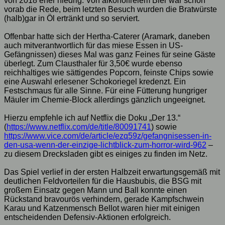
von 2018 eher niedrig. Von alkoholfreiem Bier war schon
vorab die Rede, beim letzten Besuch wurden die Bratwürste
(halb)gar in Öl ertränkt und so serviert.
Offenbar hatte sich der Hertha-Caterer (Aramark, daneben
auch mitverantwortlich für das miese Essen in US-
Gefängnissen) dieses Mal was ganz Feines für seine Gäste
überlegt. Zum Clausthaler für 3,50€ wurde ebenso
reichhaltiges wie sättigendes Popcorn, feinste Chips sowie
eine Auswahl erlesener Schokoriegel kredenzt. Ein
Festschmaus für alle Sinne. Für eine Fütterung hungriger
Mäuler im Chemie-Block allerdings gänzlich ungeeignet.
Hierzu empfehle ich auf Netflix die Doku „Der 13.“
(
https://www.netflix.com/de/title/80091741
) sowie
https://www.vice.com/de/article/ezq59z/gefangnisessen-in-
den-usa-wenn-der-einzige-lichtblick-zum-horror-wird-962
–
zu diesem Drecksladen gibt es einiges zu finden im Netz.
Das Spiel verlief in der ersten Halbzeit erwartungsgemäß mit
deutlichen Feldvorteilen für die Hausbubis, die BSG mit
großem Einsatz gegen Mann und Ball konnte einen
Rückstand bravourös verhindern, gerade Kampfschwein
Karau und Katzenmensch Bellot waren hier mit einigen
entscheidenden Defensiv-Aktionen erfolgreich.