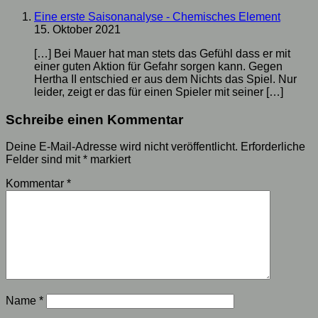
Eine erste Saisonanalyse - Chemisches Element
15. Oktober 2021
[…] Bei Mauer hat man stets das Gefühl dass er mit
einer guten Aktion für Gefahr sorgen kann. Gegen
Hertha II entschied er aus dem Nichts das Spiel. Nur
leider, zeigt er das für einen Spieler mit seiner […]
Schreibe einen Kommentar
Deine E-Mail-Adresse wird nicht veröffentlicht.
Erforderliche
Felder sind mit
*
markiert
Kommentar
*
Name
*