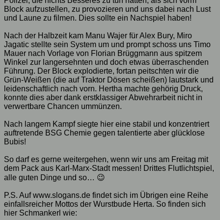
Polizei, die nichts Besseres zu tun hatten, als sich vorm
Block aufzustellen, zu provozieren und uns dabei nach Lust
und Laune zu filmen. Dies sollte ein Nachspiel haben!
Nach der Halbzeit kam Manu Wajer für Alex Bury, Miro
Jagatic stellte sein System um und prompt schoss uns Timo
Mauer nach Vorlage von Florian Brüggmann aus spitzem
Winkel zur langersehnten und doch etwas überraschenden
Führung. Der Block explodierte, fortan peitschten wir die
Grün-Weißen (die auf Traktor Dösen scheißen) lautstark und
leidenschaftlich nach vorn. Hertha machte gehörig Druck,
konnte dies aber dank erstklassiger Abwehrarbeit nicht in
verwertbare Chancen ummünzen.
Nach langem Kampf siegte hier eine stabil und konzentriert
auftretende BSG Chemie gegen talentierte aber glücklose
Bubis!
So darf es gerne weitergehen, wenn wir uns am Freitag mit
dem Pack aus Karl-Marx-Stadt messen! Drittes Flutlichtspiel,
alle guten Dinge und so… 😉
P.S. Auf www.slogans.de findet sich im Übrigen eine Reihe
einfallsreicher Mottos der Wurstbude Herta. So finden sich
hier Schmankerl wie: