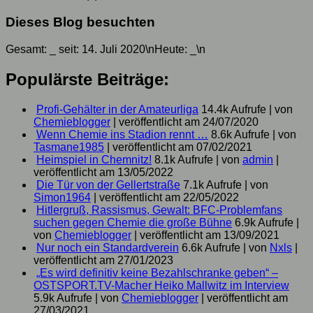
Dieses Blog besuchten
Gesamt:
_
seit: 14. Juli 2020\nHeute:
_
\n
Populärste Beiträge:
Profi-Gehälter in der Amateurliga
14.4k Aufrufe
|
von
Chemieblogger
|
veröffentlicht am 24/07/2020
Wenn Chemie ins Stadion rennt …
8.6k Aufrufe
|
von
Tasmane1985
|
veröffentlicht am 07/02/2021
Heimspiel in Chemnitz!
8.1k Aufrufe
|
von
admin
|
veröffentlicht am 13/05/2022
Die Tür von der Gellertstraße
7.1k Aufrufe
|
von
Simon1964
|
veröffentlicht am 22/05/2022
Hitlergruß, Rassismus, Gewalt: BFC-Problemfans
suchen gegen Chemie die große Bühne
6.9k Aufrufe
|
von
Chemieblogger
|
veröffentlicht am 13/09/2021
Nur noch ein Standardverein
6.6k Aufrufe
|
von
Nxls
|
veröffentlicht am 27/01/2023
„Es wird definitiv keine Bezahlschranke geben“ –
OSTSPORT.TV-Macher Heiko Mallwitz im Interview
5.9k Aufrufe
|
von
Chemieblogger
|
veröffentlicht am
27/03/2021