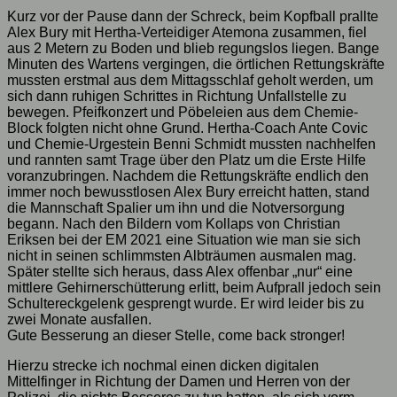
Kurz vor der Pause dann der Schreck, beim Kopfball prallte
Alex Bury mit Hertha-Verteidiger Atemona zusammen, fiel
aus 2 Metern zu Boden und blieb regungslos liegen. Bange
Minuten des Wartens vergingen, die örtlichen Rettungskräfte
mussten erstmal aus dem Mittagsschlaf geholt werden, um
sich dann ruhigen Schrittes in Richtung Unfallstelle zu
bewegen. Pfeifkonzert und Pöbeleien aus dem Chemie-
Block folgten nicht ohne Grund. Hertha-Coach Ante Covic
und Chemie-Urgestein Benni Schmidt mussten nachhelfen
und rannten samt Trage über den Platz um die Erste Hilfe
voranzubringen. Nachdem die Rettungskräfte endlich den
immer noch bewusstlosen Alex Bury erreicht hatten, stand
die Mannschaft Spalier um ihn und die Notversorgung
begann. Nach den Bildern vom Kollaps von Christian
Eriksen bei der EM 2021 eine Situation wie man sie sich
nicht in seinen schlimmsten Albträumen ausmalen mag.
Später stellte sich heraus, dass Alex offenbar „nur“ eine
mittlere Gehirnerschütterung erlitt, beim Aufprall jedoch sein
Schultereckgelenk gesprengt wurde. Er wird leider bis zu
zwei Monate ausfallen.
Gute Besserung an dieser Stelle, come back stronger!
Hierzu strecke ich nochmal einen dicken digitalen
Mittelfinger in Richtung der Damen und Herren von der