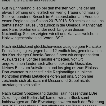
trägen alten Dame aus West-Berlin.
Gut in Erinnerung blieb bei den meisten von uns der mit
etwas Hoffnung und letztlich ein wenig Trauer und massig
Stolz verbundene Besuch im Amateurstadion am Ende der
ersten Regionalliga-Saison 2017/2018. 5:0 schickten sie uns
damals nach Hause und zurück in die Oberliga. Mannschaft
und Fans feierten einander noch lange an diesem
Nachmittag. Seither zeigten wir oft und klar, aus welchem
Holz wir geschnitzt sind. Voran, BSG!
Nach rückblickend glücklicherweise ausgiebigem Pancake-
Frühstück ging es gegen halb 12 endlich los, gemeinsam mit
der Kreuzberger Chemie-Bande fuhren wir entspannt dem
Auswärtsspiel vor der Haustür entgegen. Vor Ort
angekommen fanden sich allerlei bekannte Gesichter,
kleines Bier zum Aufwärmen und los ging es zum Einlass.
Dort warteten zunächst für die Regionalliga unübliche
Kontrollen mittels Metalldetektoren auf uns. Schon hier
zeichnete sich ab, dass mit Messer und Gabel nichts
anzufangen sein sollte.
Nach kurzen Spaziergang durchs Trainingszentrum („Die
Zukunft gehört Berlin“, lol) kamen wir am Block samt
Imbisswagen an. Die Erwartungen waren nach der Erfahrung