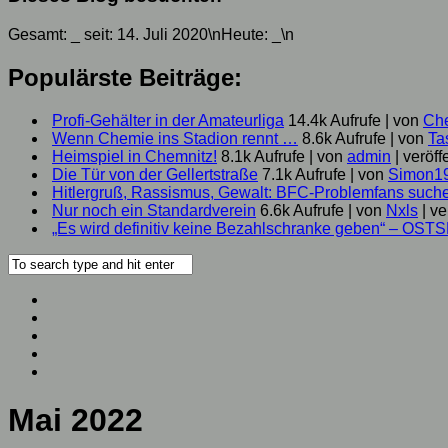
Gesamt:
_
seit: 14. Juli 2020\nHeute:
_
\n
Populärste Beiträge:
Profi-Gehälter in der Amateurliga
14.4k Aufrufe
|
von
Ch
Wenn Chemie ins Stadion rennt …
8.6k Aufrufe
|
von
Ta
Heimspiel in Chemnitz!
8.1k Aufrufe
|
von
admin
|
veröff
Die Tür von der Gellertstraße
7.1k Aufrufe
|
von
Simon1
Hitlergruß, Rassismus, Gewalt: BFC-Problemfans suc
Nur noch ein Standardverein
6.6k Aufrufe
|
von
Nxls
|
ve
„Es wird definitiv keine Bezahlschranke geben“ – OST
Mai 2022